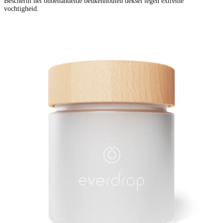
Bescherm het onbehandelde beukenhouten deksel tegen extreme
vochtigheid.