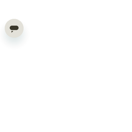
Exclusieve deals & tips
direct in je inbox
Ontvang 10% welkomskorting
EXCLUSIEVE DEALS & TIPS DIRECT IN JE INBOX.