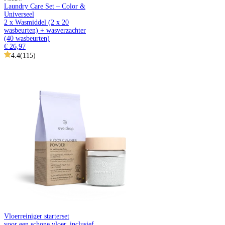
Laundry Care Set – Color &
Universeel
2 x Wasmiddel (2 x 20
wasbeurten) + wasverzachter
(40 wasbeurten)
€ 26,97
4.4
(
115
)
Vloerreiniger starterset
voor een schone vloer, inclusief