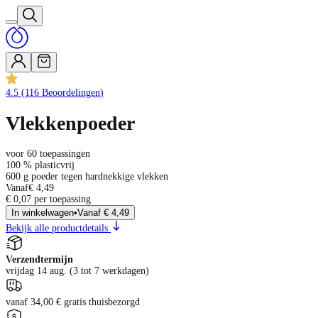
4.5
(
116
Beoordelingen
)
Vlekkenpoeder
voor 60 toepassingen
100 % plasticvrij
600 g poeder tegen hardnekkige vlekken
Vanaf
€ 4,49
€ 0,07 per toepassing
In winkelwagen
•
Vanaf
€ 4,49
Bekijk alle productdetails
Verzendtermijn
vrijdag 14 aug. (3 tot 7 werkdagen)
vanaf 34,00 € gratis thuisbezorgd