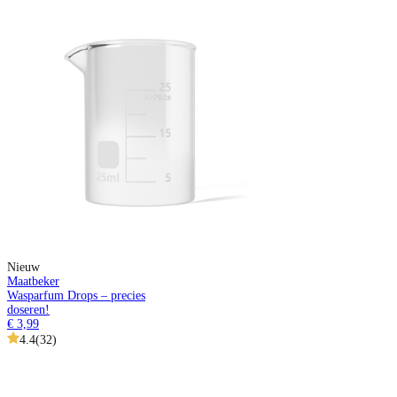
Nieuw
Maatbeker
Wasparfum Drops – precies
doseren!
€ 3,99
4.4
(
32
)