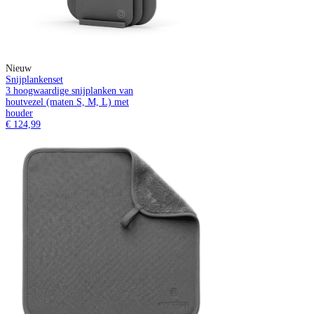
Nieuw
Snijplankenset
3 hoogwaardige snijplanken van
houtvezel (maten S, M, L) met
houder
€ 124,99