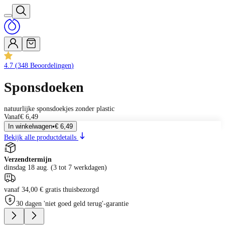
4.7
(
348
Beoordelingen
)
Sponsdoeken
natuurlijke sponsdoekjes zonder plastic
Vanaf
€ 6,49
In winkelwagen
•
€ 6,49
Bekijk alle productdetails
Verzendtermijn
dinsdag 18 aug. (3 tot 7 werkdagen)
vanaf 34,00 € gratis thuisbezorgd
30 dagen 'niet goed geld terug'-garantie