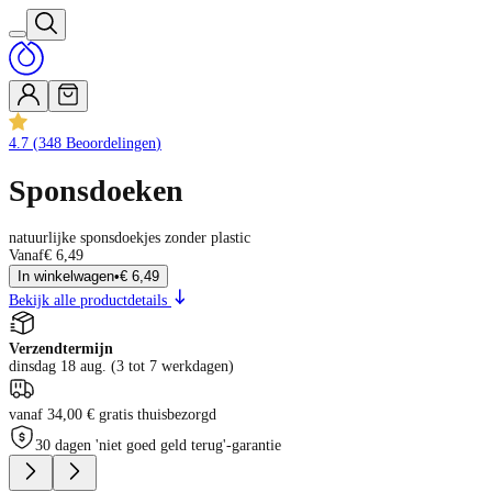
4.7
(
348
Beoordelingen
)
Sponsdoeken
natuurlijke sponsdoekjes zonder plastic
Vanaf
€ 6,49
In winkelwagen
•
€ 6,49
Bekijk alle productdetails
Verzendtermijn
dinsdag 18 aug. (3 tot 7 werkdagen)
vanaf 34,00 € gratis thuisbezorgd
30 dagen 'niet goed geld terug'-garantie