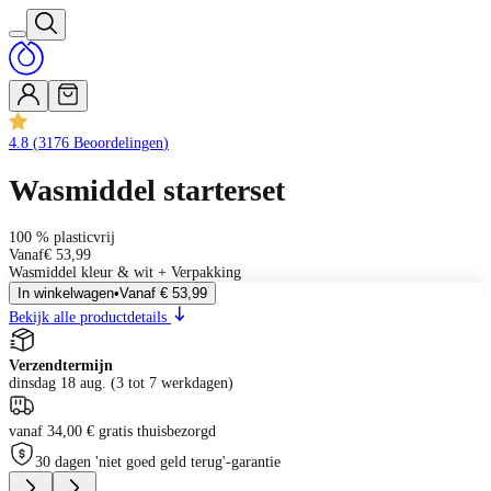
4.8
(
3176
Beoordelingen
)
Wasmiddel starterset
100 % plasticvrij
Vanaf
€ 53,99
Wasmiddel kleur & wit + Verpakking
In winkelwagen
•
Vanaf
€ 53,99
Bekijk alle productdetails
Verzendtermijn
dinsdag 18 aug. (3 tot 7 werkdagen)
vanaf 34,00 € gratis thuisbezorgd
30 dagen 'niet goed geld terug'-garantie