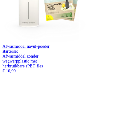
Afwasmiddel navul-poeder
starterset
Afwasmiddel zonder
wegwerpplastic met
herbruikbare rPET fles
€ 10,99