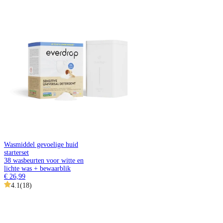
Wasmiddel gevoelige huid
starterset
38 wasbeurten voor witte en
lichte was + bewaarblik
€ 26,99
4.1
(
18
)