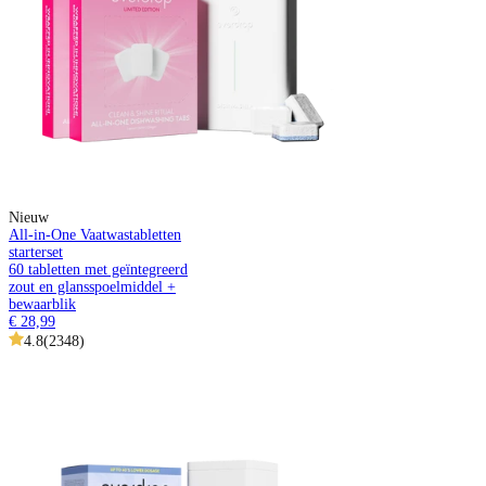
Nieuw
All-in-One Vaatwastabletten
starterset
60 tabletten met geïntegreerd
zout en glansspoelmiddel +
bewaarblik
€ 28,99
4.8
(
2348
)