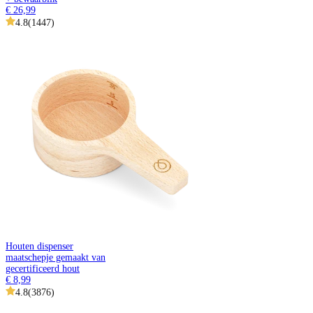
€ 26,99
4.8
(
1447
)
Houten dispenser
maatschepje gemaakt van
gecertificeerd hout
€ 8,99
4.8
(
3876
)